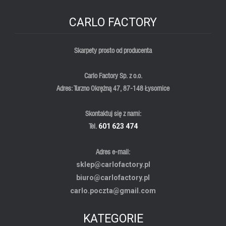
CARLO FACTORY
Skarpety prosto od producenta
Carlo Factory Sp. z o.o.
Adres: Turzno Okrężną 47, 87-148 Łysomice
Skontaktuj się z nami:
Tel.
601 623 474
Adres e-mail:
sklep@carlofactory.pl
biuro@carlofactory.pl
carlo.poczta@gmail.com
KATEGORIE