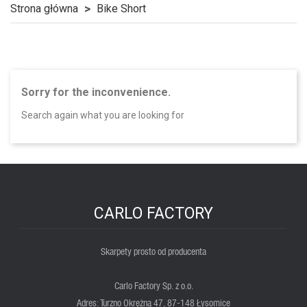
Strona główna
Bike Short
Sorry for the inconvenience.
Search again what you are looking for
CARLO FACTORY
Skarpety prosto od producenta
Carlo Factory Sp. z o.o.
Adres: Turzno Okrężną 47, 87-148 Łysomice