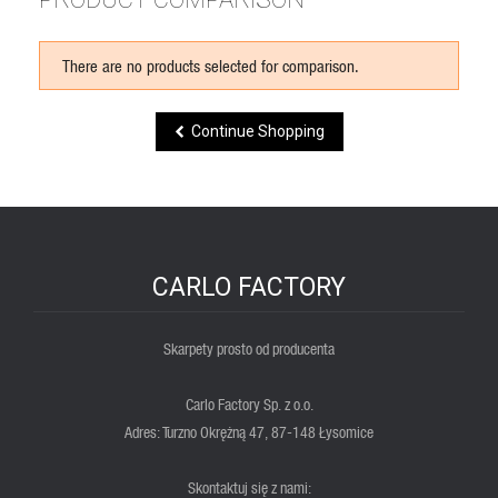
There are no products selected for comparison.
Continue Shopping
CARLO FACTORY
Skarpety prosto od producenta
Carlo Factory Sp. z o.o.
Adres: Turzno Okrężną 47, 87-148 Łysomice
Skontaktuj się z nami: