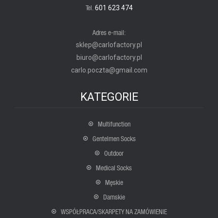
Tel.
601 623 474
Adres e-mail:
sklep@carlofactory.pl
biuro@carlofactory.pl
carlo.poczta@gmail.com
KATEGORIE
Multifunction
Gentelmen Socks
Outdoor
Medical Socks
Męskie
Damskie
WSPÓŁPRACA/SKARPETY NA ZAMÓWIENIE