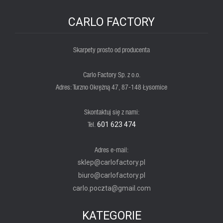
CARLO FACTORY
Skarpety prosto od producenta
Carlo Factory Sp. z o.o.
Adres: Turzno Okrężną 47, 87-148 Łysomice
Skontaktuj się z nami:
Tel.
601 623 474
Adres e-mail:
sklep@carlofactory.pl
biuro@carlofactory.pl
carlo.poczta@gmail.com
KATEGORIE