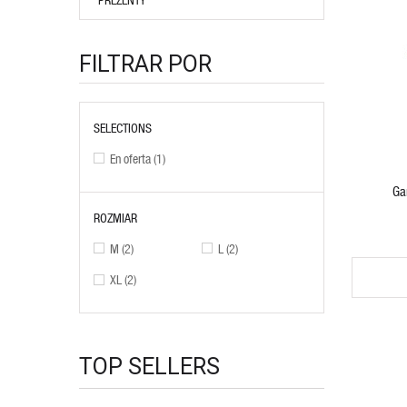
FILTRAR POR
SELECTIONS
VIEW PRODUCT
En oferta
(1)
Ga
ROZMIAR
M
(2)
L
(2)
XL
(2)
TOP SELLERS