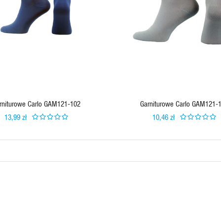
VIEW PRODUCT
rniturowe Carlo GAM121-102
Garniturowe Carlo GAM121-
13,99 zł
10,46 zł