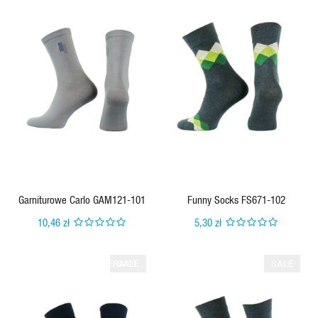
QUICK VIEW
QUICK VIEW
Garniturowe Carlo GAM121-101
Funny Socks FS671-102
10,46 zł
5,30 zł
FUERA DE
SALE
SALE
STOCK