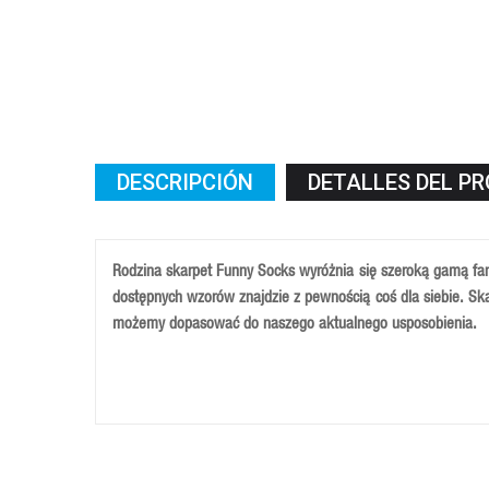
DESCRIPCIÓN
DETALLES DEL P
Rodzina skarpet Funny Socks wyróżnia się szeroką gamą fant
dostępnych wzorów znajdzie z pewnością coś dla siebie. Skar
możemy dopasować do naszego aktualnego usposobienia.
Skarprta sklada się z większości z wysokiej klasy bawełny 
produkcji naturalnych materiałów umożliwia właściwą cyrkula
Skarpeta posiada miękki podwójny ściągacz oraz strefę wzmo
Rozmiary:
M-39-41, L-42-44 , XL-45-46