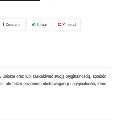
Compartir
Tuitear
Pinterest
 ubiorze oraz lubi zaskakiwać swoją oryginalnością, spośród
mi, ale także poziomem ekstrawagancji i oryginalności, które
dealne dopasowanie do stopy. Dzieki zastosowaniu przy jej