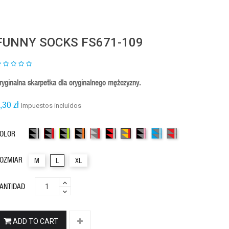
FUNNY SOCKS FS671-109
ryginalna skarpetka dla oryginalnego mężczyzny.
,30 zł
Impuestos incluidos
3kolory1
3kolory8
3kolory9
3kolory16
3kolory31
3kolory45
3kolory54
3kolory55
3kolory56
3kolory57
OLOR
OZMIAR
M
L
XL
ANTIDAD
ADD TO CART