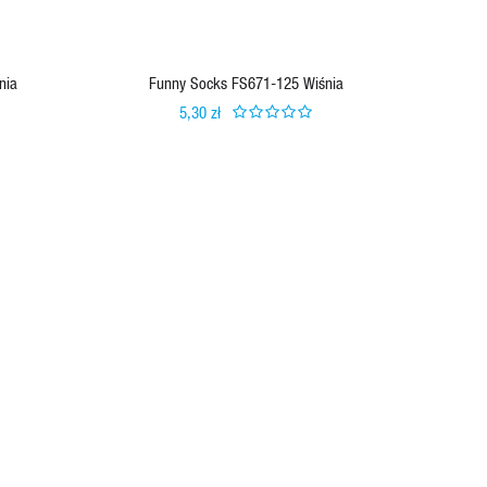
nia
Funny Socks FS671-125 Wiśnia
F
5,30 zł