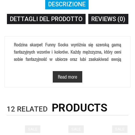
DESCRIZIONE
DETTAGLI DEL PRODOTTO
REVIEWS (0)
Rodzina skarpet Funny Socks wyróżnia się szeroką gamą
fantazyjnych wzorów i kolorów. Każdy mężczyzna, który ceni
sobie fantazyjność w ubiorze oraz lubi zaskakiwać swoją
oryginalnością, spośród dostępnych wzorów znajdzie z
pewnością coś dla siebie. Skarpety z rodziny Funny Socks
Read more
różnią się między sobą nie tylko wzorami i kolarami, ale także
poziomem ekstrawagancji i oryginalności, które możemy
dopasować do naszego aktualnego usposobienia.
PRODUCTS
12
RELATED
Skarprta sklada się z większości z wysokiej klasy bawełny
(80%), a także lycry (15%) i elastanu (5%).
Zapewnia dużą
swobodę ruchów i idealne dopasowanie do stopy. Dzieki
zastosowaniu przy jej produkcji naturalnych materiałów
SALE
SALE
SALE