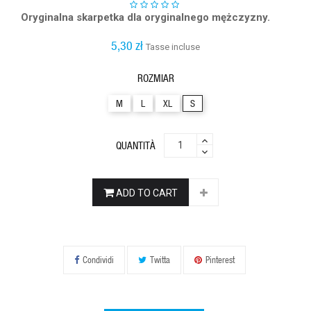
Oryginalna skarpetka dla oryginalnego mężczyzny.
5,30 zł
Tasse incluse
ROZMIAR
M
L
XL
S
QUANTITÀ
ADD TO CART
Condividi
Twitta
Pinterest