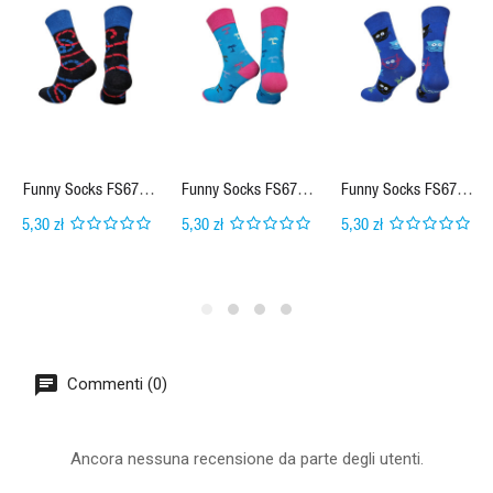
umożliwia właściwą cyrkulację powietrza i pozwala na
zmniejszenie potliwości stóp.
Skarpeta posiada miękki podwójny ściągacz oraz strefę
wzmocnienia na pięcie.
Rozmiary:
S- 36-38
,
M-39-41, L-42-44 , XL-45-46
Kolory:
Mix kolorów
Funny Socks FS671-
Funny Socks FS671-
Funny Socks FS671-
125 Wiśnia
125 Wiśnia
125 Wiśnia
5,30 zł
5,30 zł
5,30 zł
Commenti (0)
Ancora nessuna recensione da parte degli utenti.