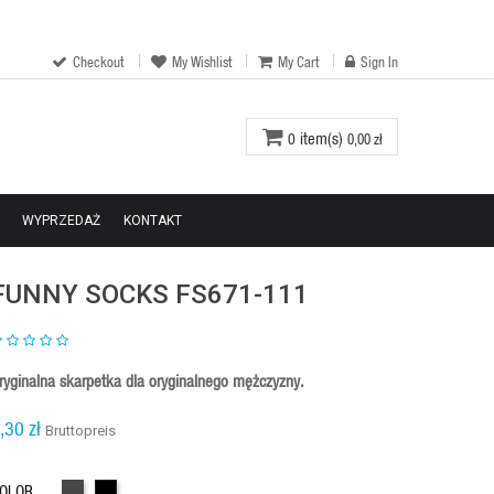
Checkout
My Wishlist
My Cart
Sign In
item(s)
0
0,00 zł
WYPRZEDAŻ
KONTAKT
FUNNY SOCKS FS671-111
ryginalna skarpetka dla oryginalnego mężczyzny.
,30 zł
Bruttopreis
Grafit
Czarny
OLOR