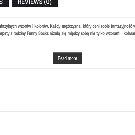
S
REVIEWS (0)
azyjnych wzorów i kolorów. Każdy mężczyzna, który ceni sobie fantazyjność w
pety z rodziny Funny Socks różnią się między sobą nie tylko wzorami i kolara
(80%), a także lycry (15%) i elastanu (5%).
Zapewnia dużą swobodę ruchów i i
Read more
cję powietrza i pozwala na zmniejszenie potliwości stóp.
cnienia na pięcie.