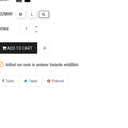
OZMIAR
M
L
XL
ENGE
ADD TO CART

Artikel nur noch in anderer Variante erhältlich
Teilen
Tweet
Pinterest