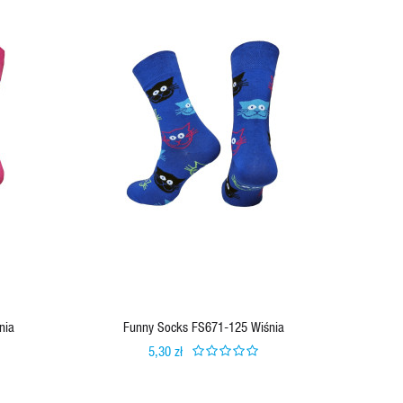
nia
Funny Socks FS671-125 Wiśnia
F
5,30 zł