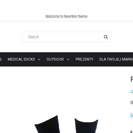
Welcome to NewYork theme
S
MEDICAL SOCKS
OUTDOOR
PREZENTY
DLA TWOJEJ MARKI
O
5
K