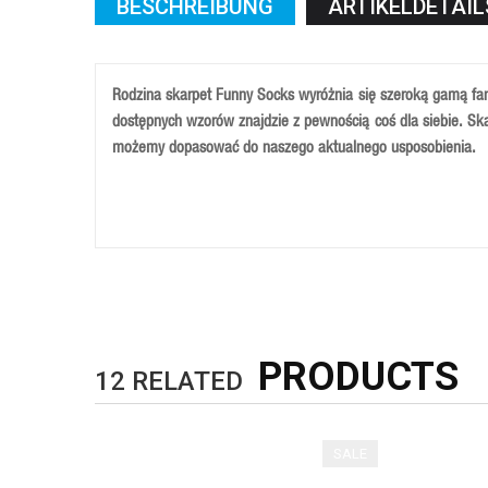
BESCHREIBUNG
ARTIKELDETAIL
Rodzina skarpet Funny Socks wyróżnia się szeroką gamą fant
dostępnych wzorów znajdzie z pewnością coś dla siebie. Skar
możemy dopasować do naszego aktualnego usposobienia.
Skarprta sklada się z większości z wysokiej klasy bawełny 
produkcji naturalnych materiałów umożliwia właściwą cyrkula
Skarpeta posiada miękki podwójny ściągacz oraz strefę wzmo
Rozmiary:
M-39-41, L-42-44 , XL-45-46
Kolory:
Mix kolorów
PRODUCTS
12
RELATED
SALE