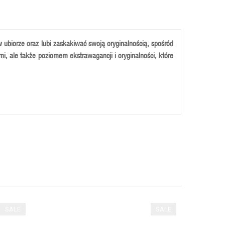
 ubiorze oraz lubi zaskakiwać swoją oryginalnością, spośród
mi, ale także poziomem ekstrawagancji i oryginalności, które
dealne dopasowanie do stopy. Dzieki zastosowaniu przy jej
SALE
SALE