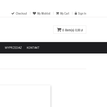
Checkout
My Wishlist
My Cart
Sign In
item(s)
0
0,00 zł
WYPRZEDAŻ
KONTAKT