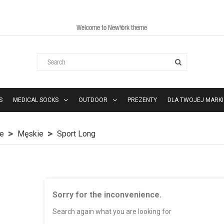
Welcome to NewYork theme
S
MEDICAL SOCKS
OUTDOOR
PREZENTY
DLA TWOJEJ MARKI
te
Męskie
Sport Long
Sorry for the inconvenience.
Search again what you are looking for